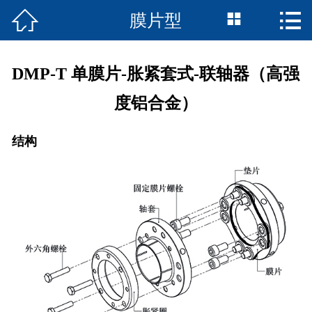



膜片型
首页

联轴器产品
DMP-T 单膜片-胀紧套式-联轴器（高强
走近诚智
度铝合金）
资料下载
结构
精品案例
在线留言
我们的服务