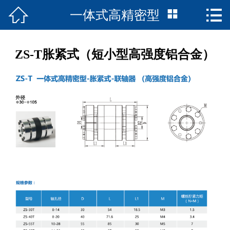



一体式高精密型
首页

联轴器产品
ZS-T胀紧式（短小型高强度铝合金）
走近诚智
资料下载
精品案例
在线留言
我们的服务