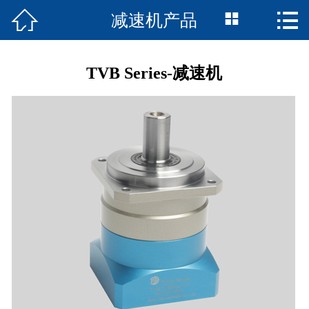



减速机产品
首页

联轴器产品
TVB Series-减速机
走近诚智
资料下载
精品案例
在线留言
我们的服务