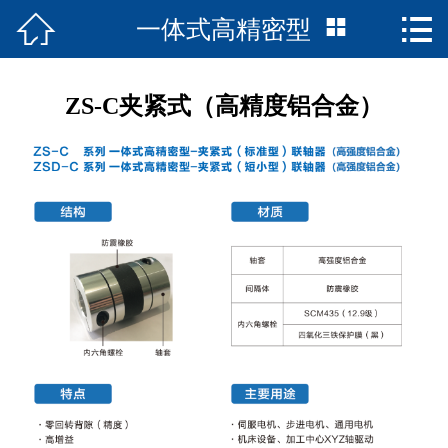



一体式高精密型
首页

联轴器产品
ZS-C夹紧式（高精度铝合金）
走近诚智
资料下载
精品案例
在线留言
我们的服务