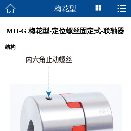



梅花型
首页

联轴器产品
MH-G 梅花型-定位螺丝固定式-联轴器
走近诚智
结构
资料下载
精品案例
在线留言
我们的服务